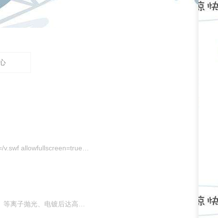
心
http://embed src=http://player.youku.com/player.php/sid/xmzuymjuwntg5ng==/v.swf allowfullscreen=true quality=high width=480 height=400 align=middle allowscriptaccess=always type=application/x-shockwave-flash/embed 此产品为不锈钢水杯漏
此产品是厦门地区锌合金水龙头制造商制作的高端cp件水龙头把手，经过打砂、等离子抛光、电镀后达高端要求。（一般要求高的工件在进行等离子抛光前需经过其他工艺的处理或等离子