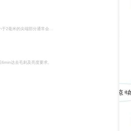
等离子工艺是气膜放电原理，会优先放电尖端位置（毛刺、披锋、飞边）凡事小于2毫米的尖端部分通常会在10s内去除，适用于毛刺小、产品简单复杂都可以进行处理 、效率高、产量大、
6min达去毛刺及亮度要求。