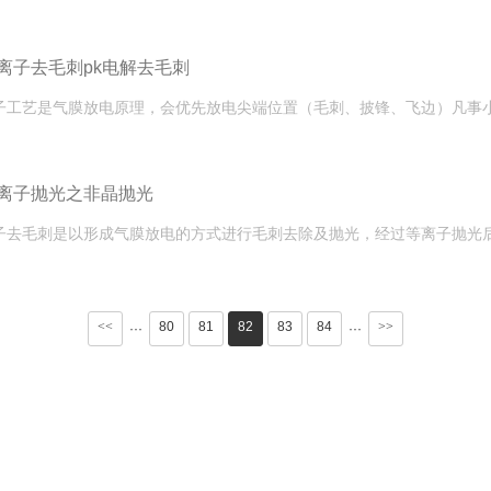
离子去毛刺pk电解去毛刺
离子抛光之非晶抛光
子去毛刺是以形成气膜放电的方式进行毛刺去除及抛光，经过等离子抛光后
<<
80
81
82
83
84
>>
···
···