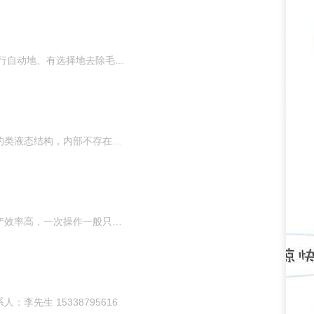
化学去毛刺 化学去毛刺方法是利用电化学反应原理，对金属材料制成的零件进行自动地、有选择地去除毛刺的过程。它适用于那些难于去除的内部毛刺，尤其适合去除泵体、阀体等产品
非晶合金，又称为液态金属或者玻璃金属，因其结构呈现出长程无序短程有序的类液态结构，内部不存在一般合金的晶体结构，同时又跟玻璃一样易碎而得名。自诞生以来，非晶合金就
等离子去毛刺最适用于去除零件中隐蔽部位交叉孔或形状复杂零件的毛刺，生产效率高，一次操作一般只需要几秒到几十秒。适用于齿轮、连杆、阀体和曲轴油路孔口等去毛刺，以及尖
先生 15338795616