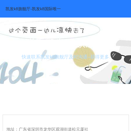
联系凯发k8旗舰厅-凯发k8旗舰厅
凯发k8旗舰厅-凯发k8国际唯一
联系凯发k8旗舰厅
快速联系凯发k8旗舰厅及时沟通--获得更多
地址：广东省深圳市龙华区观湖街道松元厦社