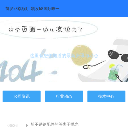
新闻资讯-凯发k8旗舰厅
凯发k8旗舰厅-凯发k8国际唯一
新闻中心
这里有您想知道的最新资讯与动态
公司资讯
行业动态
技术中心
船不锈钢配件的等离子抛光
06
/
26