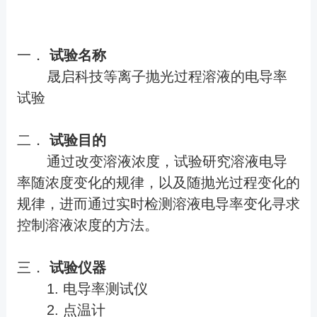
一．
试验名称
晟启科技等离子抛光过程溶液的电导率
试验
二．
试验目的
通过改变溶液浓度，试验研究溶液电导
率随浓度变化的规律，以及随抛光过程变化的
规律，进而通过实时检测溶液电导率变化寻求
控制溶液浓度的方法。
三．
试验仪器
1. 电导率测试仪
2. 点温计