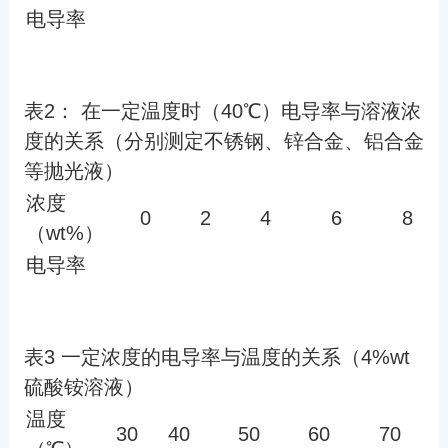
电导率
表2： 在一定温度时（40℃）电导率与溶液浓
度的关系（分别测定不锈钢、锌合金、铝合金
等抛光液）
浓度
0
2
4
6
8
（wt%）
电导率
表3 一定浓度的电导率与温度的关系（4%wt
硫酸铵溶液）
温度
30
40
50
60
70