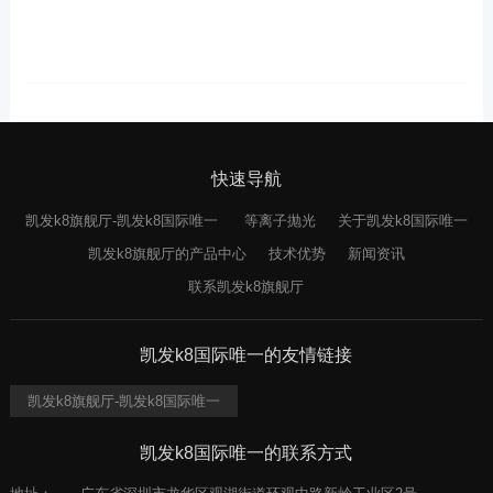
快速导航
凯发k8旗舰厅-凯发k8国际唯一
等离子抛光
关于凯发k8国际唯一
凯发k8旗舰厅的产品中心
技术优势
新闻资讯
联系凯发k8旗舰厅
凯发k8国际唯一的友情链接
凯发k8旗舰厅-凯发k8国际唯一
凯发k8国际唯一的联系方式