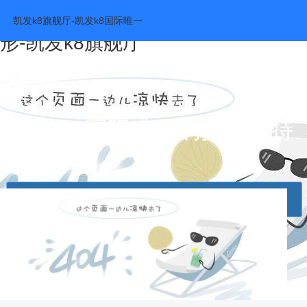
等离子抛光实验高频脉冲电源放电波
凯发k8旗舰厅-凯发k8国际唯一
形-凯发k8旗舰厅
凯发k8国际唯一的技术支持