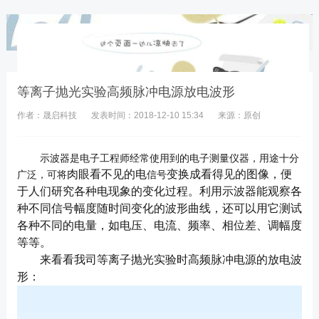
凯发k8国际唯一的技术支持分类
等离子抛光实验高频脉冲电源放电波形
作者：晟启科技
发表时间：2018-12-10 15:34
来源：原创
示波器是电子工程师经常使用到的电子测量仪器，用途十分
肉眼看不见的电
变换成看得见的图像，便
广泛，可将
信号
于人们研究各种电现象的变化过程。
利用
示波器
能观察各
种不同信号幅度随时间变化的
波形曲线
，还可以用它测试
各种不同的电量，如
电压
、
电流
、
频率
、
相位差
、
调幅度
等等。
来看看我司等离子抛光实验时高频脉冲电源的放电波
形：