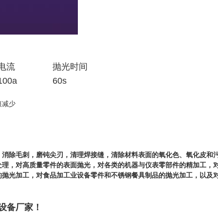
电流
抛光时间
100a
60s
痕减少
，消除毛刺，磨钝尖刃，清理焊接缝，清除材料表面的氧化色、氧化皮和
处理，对高质量零件的表面抛光，对各类的机器与仪表零部件的精加工，
的抛光加工，对食品加工业设备零件和不锈钢餐具制品的抛光加工，以及
设备厂家！