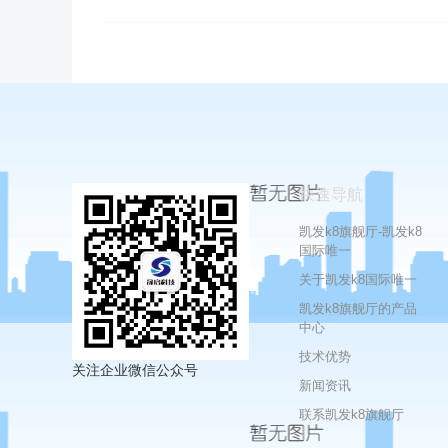
快速导航
凯发k8旗舰厅-凯发k8
国际唯一
关于凯发k8国际唯一
凯发k8旗舰厅的产品
中心
技术优势
关注企业微信公众号
新闻资讯
联系凯发k8旗舰厅