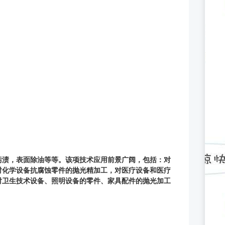
污渍，表面除油等等。该项技术应用前景广阔，包括：对
对化学设备抗腐蚀零件的抛光精加工，对医疗设备和医疗
对卫生技术设备、照明设备的零件、家具配件的抛光加工