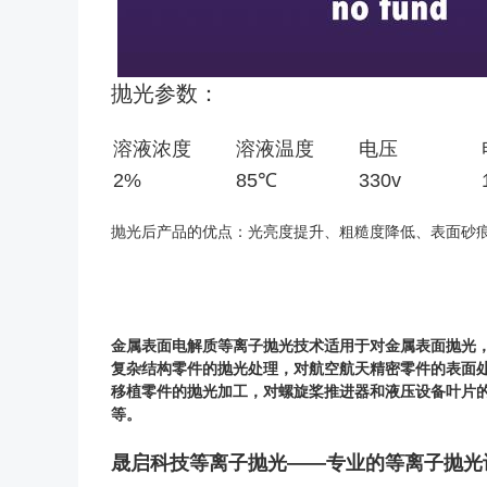
抛光参数：
溶液浓度
溶液温度
电压
2%
85℃
330v
抛光后产品的优点：光亮度提升、粗糙度降低、表面砂
金属表面电解质等离子抛光技术适用于对金属表面抛光
复杂结构零件的抛光处理，对航空航天精密零件的表面
移植零件的抛光加工，对螺旋桨推进器和液压设备叶片
等。
晟启科技等离子抛光——专业的等离子抛光