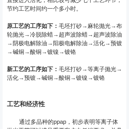
直接进入活化，相比较可减少七个工艺环节，
节约工艺时间约一个多小时。
原工艺的工序如下：
毛坯打砂→麻轮抛光→布
轮抛光→冷脱除蜡→超声波除蜡→超声波除油
→阴极电解除油→阳极电解除油→活化→预镀
→碱铜→酸铜→镀镍→镀铬
新工艺的工序如下：
毛坯打砂→等离子抛光→
活化→预镀→碱铜→酸铜→镀镍→镀铬
工艺和经济性
通过多品种的ppap，初步表明等离子体