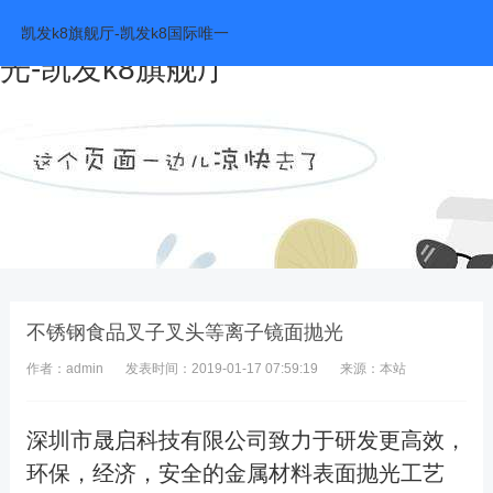
不锈钢食品叉子叉头等离子镜面抛
凯发k8旗舰厅-凯发k8国际唯一
光-凯发k8旗舰厅
不锈钢食品叉子叉头等离子镜面抛光
作者：admin
发表时间：2019-01-17 07:59:19
来源：本站
深圳市晟启科技有限公司致力于研发
更高效，
环保，经济，安全的金属
材料表面抛光工艺