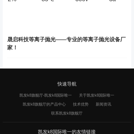
晟启科技等离子抛光——专业的等离子抛光设备厂
家！
快速导航
凯发k8旗舰厅-凯发k8国际唯一
关于凯发k8国际唯一
凯发k8旗舰厅的产品中心
技术优势
新闻资讯
联系凯发k8旗舰厅
凯发k8国际唯一的友情链接