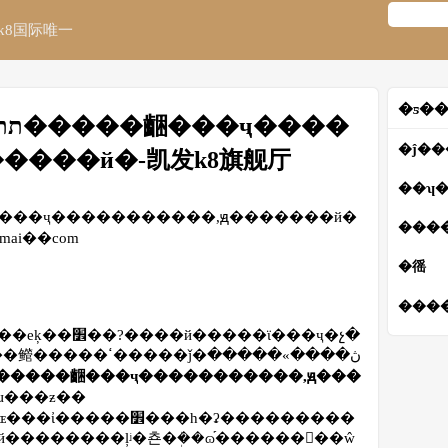
k8国际唯一
�ƽ��
�ĵ�
����й�-凯发k8旗舰厅
��ʮ�
���
omai��com
�徭
����
��ϊ���ҷ�չ�
ɹ���ƶ��
й��������ļᶨ�쵼�ܲ��ɷ֡��������ŵ