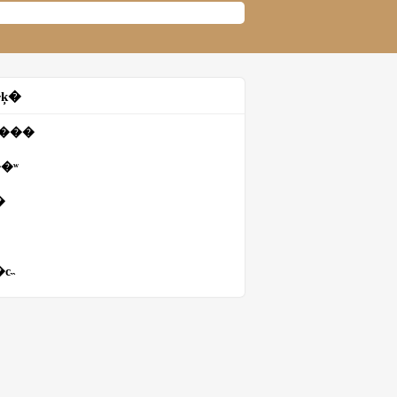
ķ�
����
�ʷ
�
с˵