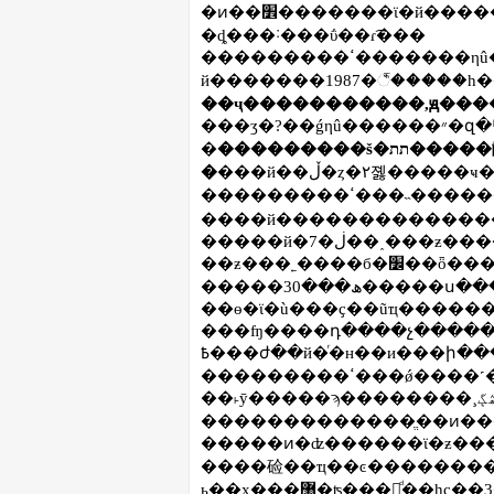
�ͷ��׾�������ϊ�й����������ǵ������⼸�����ʣ��쵼�й
�ȡ���˸���ΰ��ɾ͡���
���������ߵ�������ηû���ŀ�����й������ľޱ䡣����һ�ε��
й�������1987�꣬�����һ�
��ҷ�����������,ԭ���
���ӡ�?��ǵηû������״�զ�뱱�������ĵ��у���һ���л������
�
���������š�תת�����齫���ҷ�����������,ԭ�������й
�
���������ߵ���˵�������д���������й�ũ�巢�������ֱ仯�
����й��������������ڽ��ƶ�����⣬��ǳ��˲��?��ĸ￪��
�����й�7�ڶ��˰���ƶ�����ر����й�ʮ�˴��������й���1��ũ
��ƶ���˿��
�����ھ���30�����ս���ĵ��˺�˹������������ս�ҵ�����
��ѳ�ϊ�ù���ҫ��ũҵ�����������
���ʩ����դ����չ������ŀ�������ߵ��
�߿��ժ��й�ͬ�н��и���ի
���������ߵ���ǿ����˹������֮��������ͷ�չ��ŀ���ǽ���
��˫ӯ�����ϡ��������¸ۿڳ��ǡ�һ��һ·�����콢��ŀ��ҳ��˹����
�������������ֱ��ͷ����ŀ��δ���ۿڳǵľ�
�����ͷ�ʣ������ϊ�ƶ��
����硷��ҵ��ͼ��������