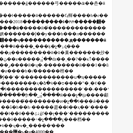
���2018
���������š�תת�����齫�
����й�
����й�֮�������������
���й��ڵ�ȥ�۲졣�����ҹ��ܵ��й����˾���ķ�չ�ٶȡ���
��
��б�׼��ȫ����ƶ����һ�ɾ͡������桱��
���ҳ�ձ�ӵ��ס����ˮ�͵�ȼ��
�˵��˹����������
��������ի��˽⣬����й���չ�ĳɹ����顣
�ɽ���˹���������
���δ�����÷�չ����ҫ���档��
ӵ��ʮ�ҹ�˾�����ˡ���
ь��ҳ���޸�ʦ���㽭ͩ��һс��3���޸�ь�н�4000��