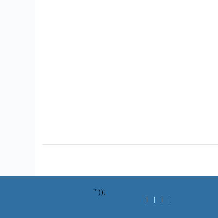
" ));
| | | |