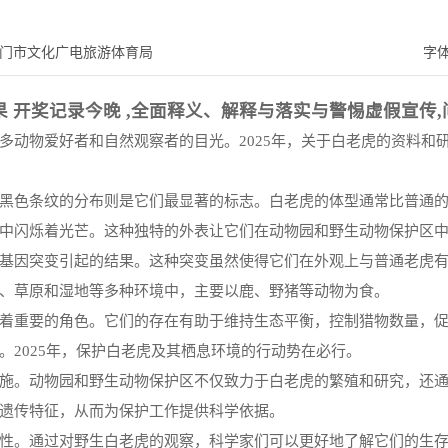
门市文化广电旅游体育局
字
果 开奖记录今晚 ,全面释义、解释与落实与警惕虚假宣传,
多动物爱好者和自然观察者的目光。2025年，关于白老虎的资料和
黑色条纹的分布则是它们最显著的标志。白老虎的体型通常比普通
中闪烁着光芒。这种独特的外表让它们在动物园和野生动物保护区
基因突变引起的结果。这种突变虽然使得它们在外观上与普通老虎
、草原和湿地等多种环境中，主要以鹿、野猪等动物为食。
着重要的角色。它们的存在有助于维持生态平衡，控制猎物数量，
2025年，保护白老虎及其栖息环境的行动势在必行。
施。动物园和野生动物保护区不仅致力于白老虎的繁殖和研究，还
遗传特征，从而为保护工作提供科学依据。
性。通过对野生白老虎的观察，科学家们可以更好地了解它们的生