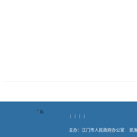
" ));
| | | |
主办：江门市人民政府办公室 凯发